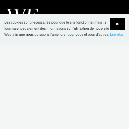
Les cookies sont nécessaires pour que le site fonctionne, mais ils
✖
fournissent également des informations sur l'utilisation de notre site
Web afin que nous puissions l'améliorer pour vous et pour d'autres.
Lire plus
Language
Login
CONTACT
SBNL - Schulz Benelux BV
Appelweg 94 C
BE-3221 Holsbeek