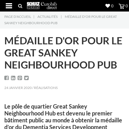
0
0
PAGE D'ACCUEIL
|
ACTUALITÉS
|
MÉDAILLE D'OR POUR LE GREAT
Produits
5
SANKEY NEIGHBOURHOOD PUB
Réalisations
MÉDAILLE D'OR POUR LE
Inspiration
GREAT SANKEY
NEIGHBOURHOOD PUB
Downloads
L'entreprise
7
24 JANVIER 2020 / RÉALISATIONS
Contact
5
Le pôle de quartier Great Sankey
Neighbourhood Hub est devenu le premier
bâtiment public au monde à obtenir la médaille
d’or du Dementia Services Development