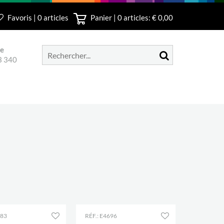
Favoris | 0 articles
Panier |
0
articles: € 0,00
le
3 340
383
RÉF.: E4696