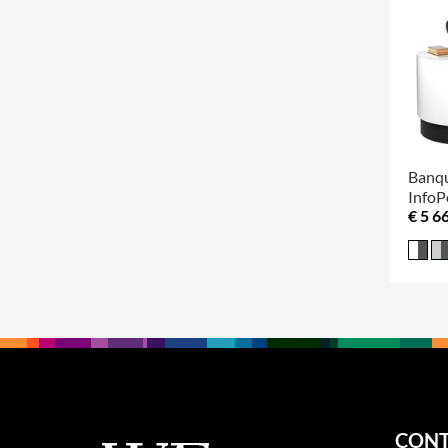
Banqu
InfoP
€ 5 6
CONT