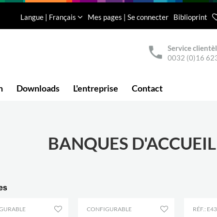
Langue | Français
Mes pages | Se connecter
Biblioprint
Service clientè
0032 (0)16 62
n
Downloads
L'entreprise
Contact
BANQUES D'ACCUEIL
les
GURABLE
CONFIGURABLE
RÉF.: E4