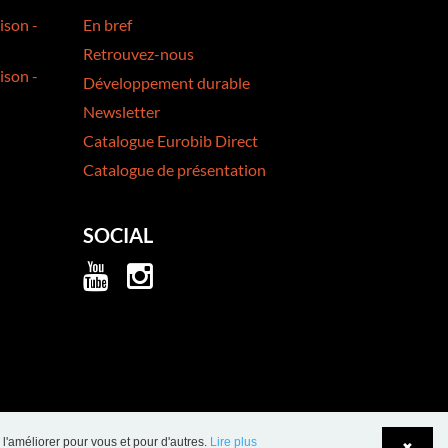
ison -
En bref
Retrouvez-nous
ison -
Développement durable
Newsletter
Catalogue Eurobib Direct
Catalogue de présentation
SOCIAL
 l'améliorer pour vous et pour d'autres.
Lire plus
✖