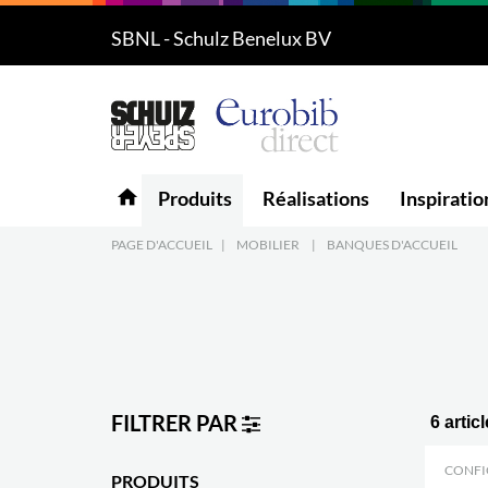
SBNL - Schulz Benelux BV
Produits
5
Réalisations
Inspiration
home
Produits
Réalisations
Inspiratio
Downloads
PAGE D'ACCUEIL
|
MOBILIER
|
BANQUES D'ACCUEIL
L'entreprise
7
Contact
5
FILTRER PAR
6 artic
CONFI
PRODUITS