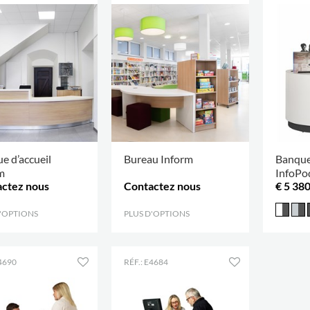
e d’accueil
Bureau Inform
Banque
m
InfoPo
ctez nous
Contactez nous
€ 5 38
D'OPTIONS
.
PLUS D'OPTIONS
.
E4690
RÉF.: E4684