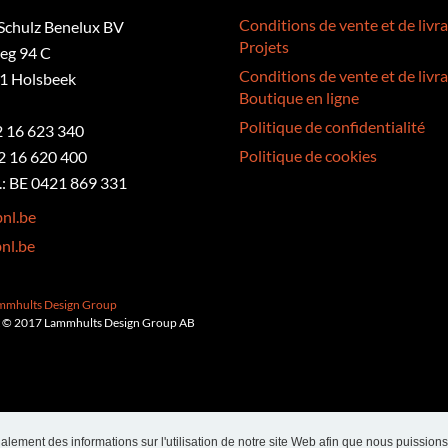
Conditions de vente et de livra
Schulz Benelux BV
Projets
eg 94 C
Conditions de vente et de livra
1 Holsbeek
Boutique en ligne
Politique de confidentialité
32 16 623 340
Politique de cookies
2 16 620 400
: BE 0421 869 331
nl.be
nl.be
ammhults Design Group
 © 2017 Lammhults Design Group AB
alement des informations sur l'utilisation de notre site Web afin que nous puissions