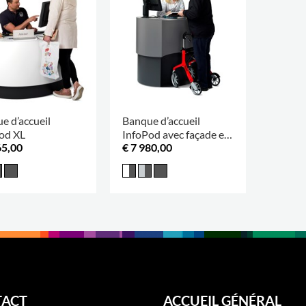
e d’accueil
Banque d’accueil
od XL
InfoPod avec façade en
65,00
€ 7 980,00
retrait
ACT
ACCUEIL GÉNÉRAL