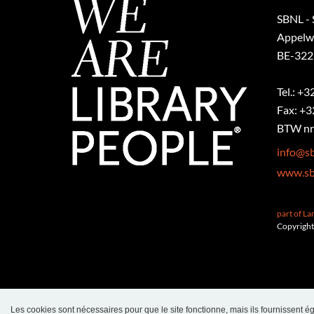
SBNL - 
Appelw
BE-322
Tel.: +
Fax: +3
BTW nr.
info@sb
www.sb
part of L
Copyright
Les cookies sont nécessaires pour que le site fonctionne, mais ils fournissent ég