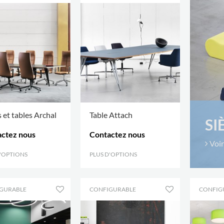
 et tables Archal
Table Attach
SI
ctez nous
Contactez nous
Voir
D'OPTIONS
.
PLUS D'OPTIONS
.
GURABLE
CONFIGURABLE
CONFIG