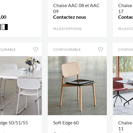
Chaise AAC 08 et AAC
Chaise
09
17
,00
Contactez nous
Contac
PLUS D'OPTIONS
.
PLUS D'
GURABLE
CONFIGURABLE
CONFIG
Edge 50/51/55
Soft Edge 60
Chaise
11