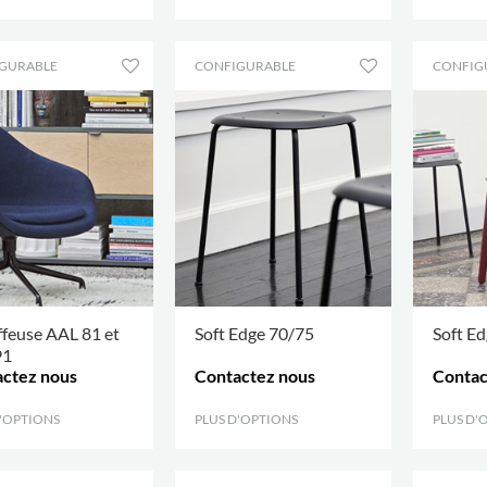
GURABLE
CONFIGURABLE
CONFIG
feuse AAL 81 et
Soft Edge 70/75
Soft E
91
ctez nous
Contactez nous
Contac
D'OPTIONS
.
PLUS D'OPTIONS
.
PLUS D'