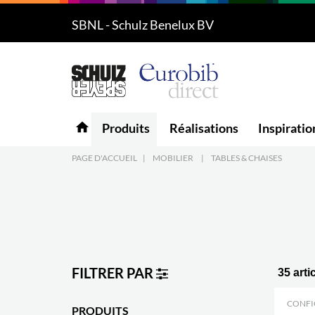
SBNL - Schulz Benelux BV
Produits
5
Réalisations
Inspiration
home
Produits
Réalisations
Inspiratio
Downloads
PAGE D'ACCUEIL
|
MOBILIER
|
TABLES & CHAISES
L'entreprise
7
Contact
5
FILTRER PAR
35 arti
CONFI
PRODUITS