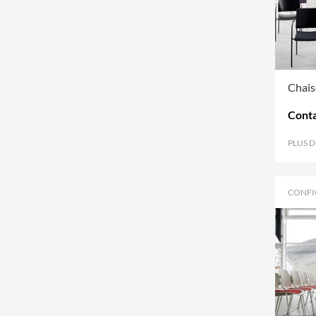
Chais
Conta
PLUS 
CONFI