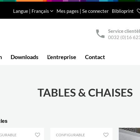
Langue | Français
Mes pages | Se connecter
Biblioprint
Service clientè
0032 (0)16 62
n
Downloads
L'entreprise
Contact
TABLES & CHAISES
cles
GURABLE
CONFIGURABLE