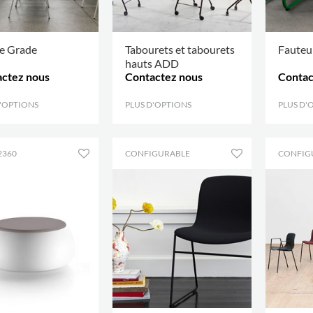
e Grade
Tabourets et tabourets
Fauteu
hauts ADD
ctez nous
Contactez nous
Contac
D'OPTIONS
.
PLUS D'OPTIONS
.
PLUS D'
E2360
CONFIGURABLE
CONFIG