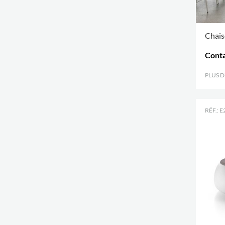
Chais
Conta
PLUS 
RÉF.: 