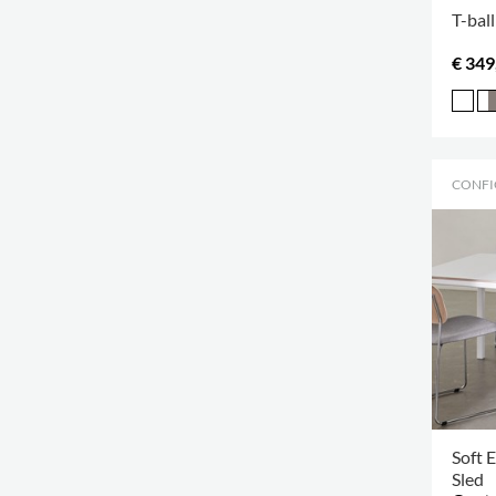
T-ball
€ 349
CONFI
Soft 
Sled