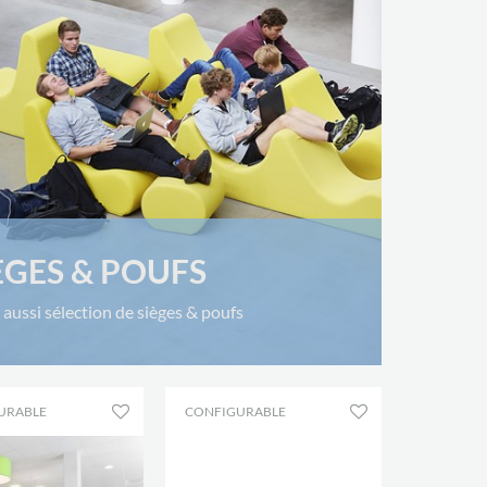
ÈGES & POUFS
 aussi sélection de sièges & poufs
URABLE
CONFIGURABLE