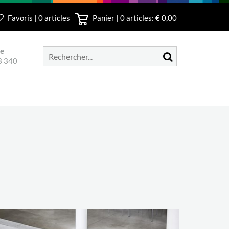
Favoris | 0 articles
Panier |
0
articles: € 0,00
le
3 340