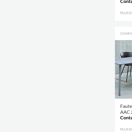
Conta
PLUS 
CONFI
Faute
AAC 
Conta
PLUS 