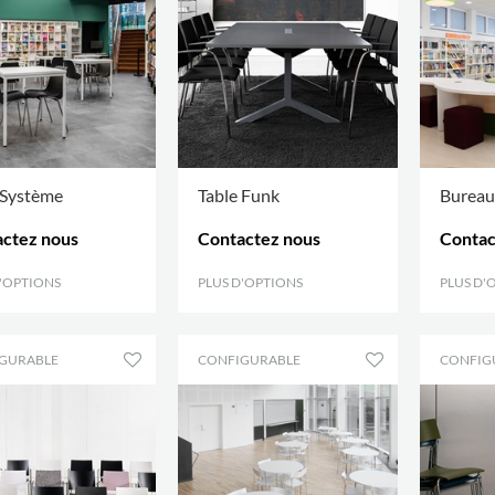
 Système
Table Funk
Bureau
ctez nous
Contactez nous
Contac
D'OPTIONS
.
PLUS D'OPTIONS
.
PLUS D'
GURABLE
CONFIGURABLE
CONFIG