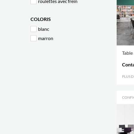
roulettes avec frein
COLORIS
blanc
marron
Table
Conta
PLUS 
CONFI