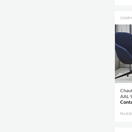
CONFI
Chauf
AAL 
Conta
PLUS 