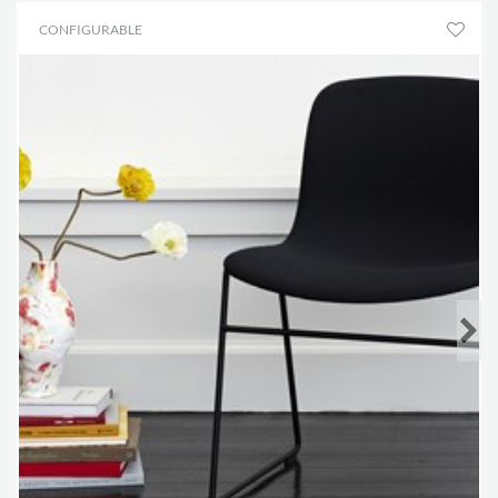
AAC 16
Siège en plastique (PP) avec option de
CONFIGURABLE
tapissage complet ou coussin d’assise
AAC 17
Coque entièrement tapissée (mousse 10
mm)
Pieds en
Pieds en acier courbé chromé ou
acier
thermolaqué Ø16 mm
Empilable
Oui