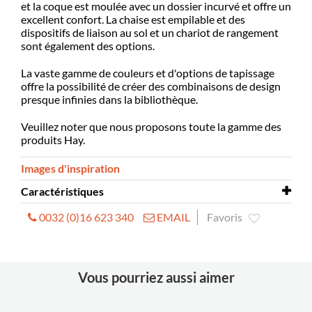
et la coque est moulée avec un dossier incurvé et offre un
excellent confort. La chaise est empilable et des
dispositifs de liaison au sol et un chariot de rangement
sont également des options.
La vaste gamme de couleurs et d'options de tapissage
offre la possibilité de créer des combinaisons de design
presque infinies dans la bibliothèque.
Veuillez noter que nous proposons toute la gamme des
produits Hay.
Images d'inspiration
Caractéristiques
0032 (0)16 623 340
EMAIL
Favoris
Dimensions
L580 x P500 x H780 mm
Hauteur
H460 mm
d’assise
Vous pourriez aussi aimer
Matériau
Polypropylène teinté (PP) 10 mm
de la coque