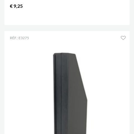
€ 9,25
.
RÉF.: E3275