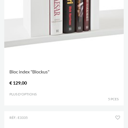
Bloc index "Blockus"
€ 129,00
PLUS D'OPTIONS
.
5 PCES
RÉF.: E3335