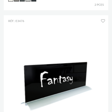
2 PCES
RÉF.: E3476