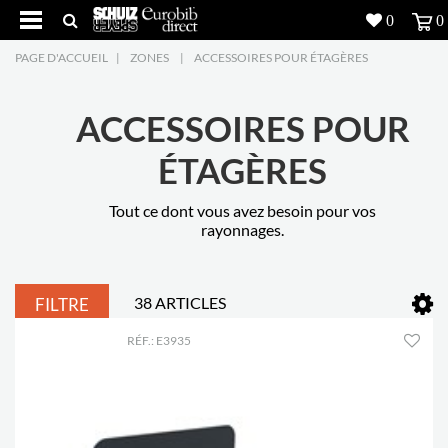
0
0
PAGE D'ACCUEIL
|
ZONES
|
ACCESSOIRES POUR ÉTAGÈRES
Produits
5
Réalisations
ACCESSOIRES POUR
ÉTAGÈRES
Inspiration
Tout ce dont vous avez besoin pour vos
Downloads
rayonnages.
L'entreprise
7
38 ARTICLES
FILTRE
Contact
5
RÉF.: E3935