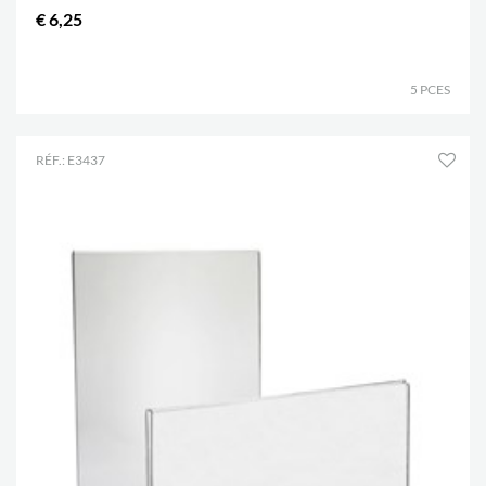
€ 6,25
.
5 PCES
RÉF.: E3437