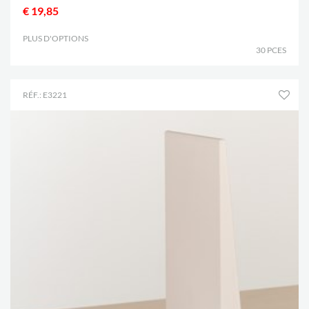
€ 19,85
PLUS D'OPTIONS
.
30 PCES
RÉF.: E3221