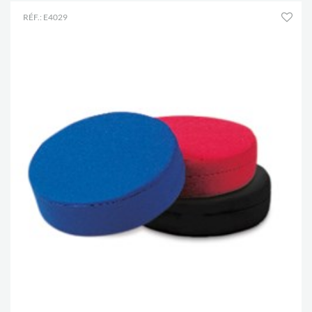
RÉF.: E4029