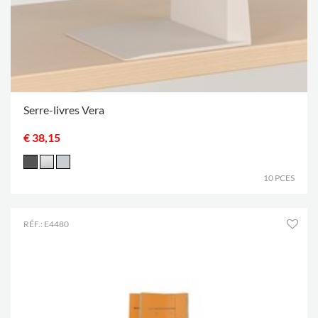
Serre-livres Vera
€ 38,15
10 PCES
RÉF.: E4480