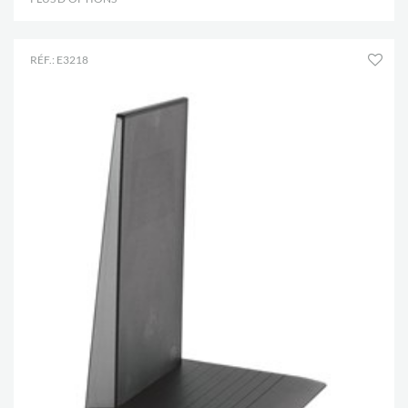
RÉF.: E3218