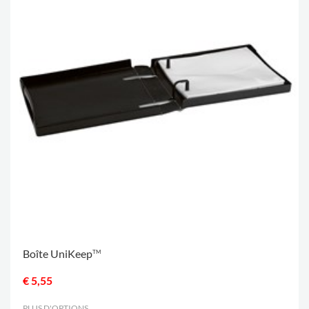
Boîte UniKeep
TM
€ 5,55
PLUS D'OPTIONS
.