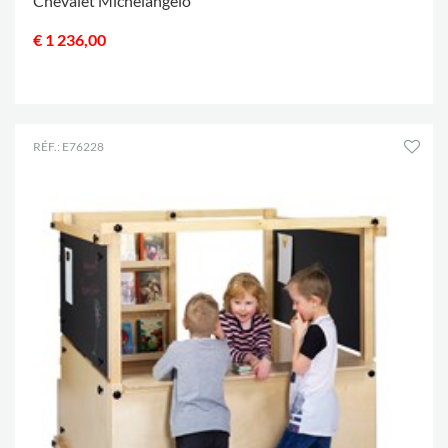
Chevalet Michelangelo
€ 1 236,00
.
RÉF.: E76228