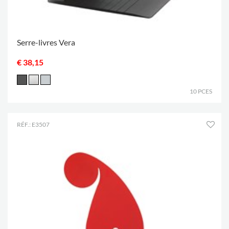
Serre-livres Vera
€ 38,15
10 PCES
RÉF.: E3507