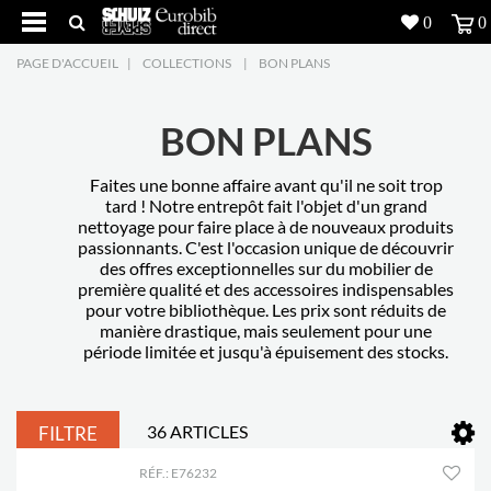
0
0
PAGE D'ACCUEIL
|
COLLECTIONS
|
BON PLANS
Produits
5
Réalisations
BON PLANS
Inspiration
Faites une bonne affaire avant qu'il ne soit trop
tard ! Notre entrepôt fait l'objet d'un grand
nettoyage pour faire place à de nouveaux produits
Downloads
passionnants. C'est l'occasion unique de découvrir
des offres exceptionnelles sur du mobilier de
première qualité et des accessoires indispensables
L'entreprise
7
pour votre bibliothèque. Les prix sont réduits de
manière drastique, mais seulement pour une
Contact
5
période limitée et jusqu'à épuisement des stocks.
36 ARTICLES
FILTRE
RÉF.: E76232