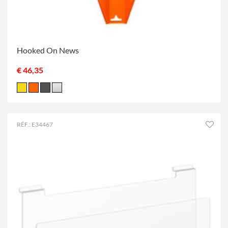
Hooked On News
€ 46,35
RÉF.: E34467