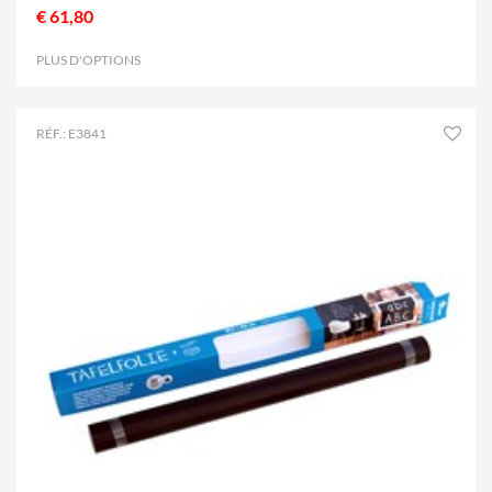
€ 61,80
PLUS D'OPTIONS
.
RÉF.: E3841