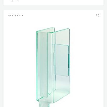
RÉF.: E3317