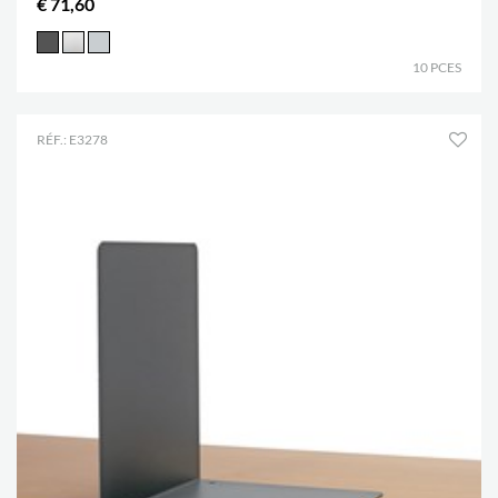
€ 71,60
10 PCES
RÉF.: E3278