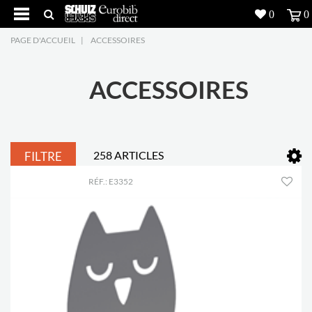
0
0
PAGE D'ACCUEIL
|
ACCESSOIRES
Produits
5
Réalisations
ACCESSOIRES
Inspiration
Downloads
258 ARTICLES
FILTRE
RÉF.: E3352
L'entreprise
7
Contact
5