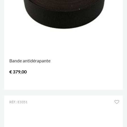
Bande antidérapante
€ 379,00
.
RÉF.: E3351