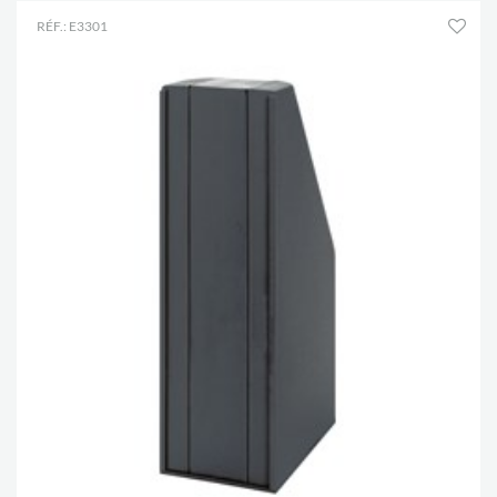
RÉF.: E3301