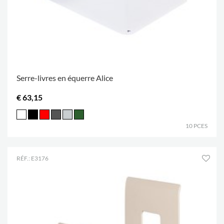
Serre-livres en équerre Alice
€ 63,15
10 PCES
RÉF.: E3176