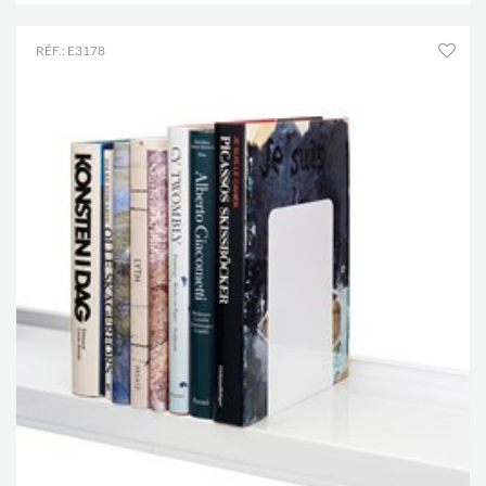
RÉF.: E3178