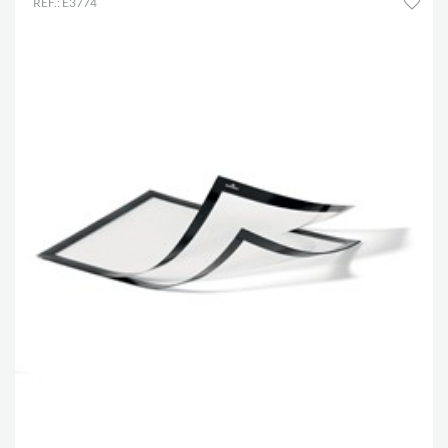
RÉF.: E3774