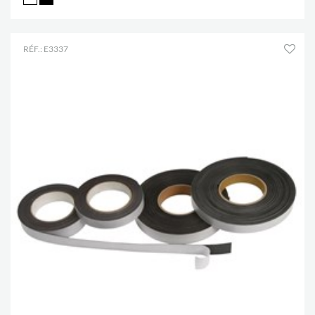
RÉF.: E3337