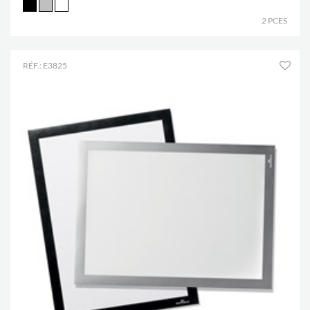
2 PCES
RÉF.: E3825