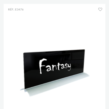
RÉF.: E3476