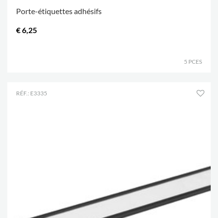
Porte-étiquettes adhésifs
€ 6,25
.
5 PCES
RÉF.: E3335