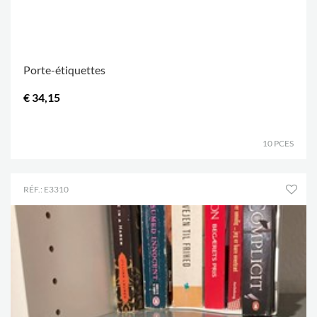
Porte-étiquettes
€ 34,15
.
10 PCES
RÉF.: E3310