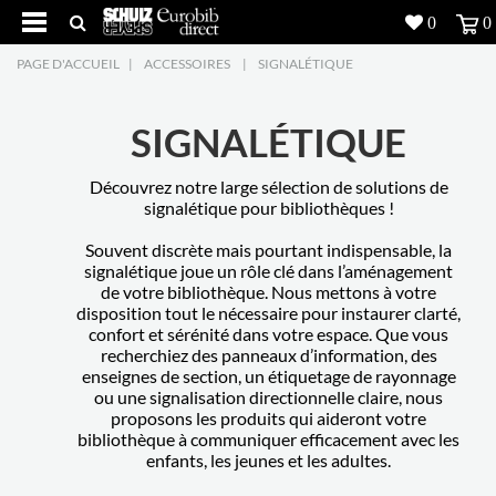
0
0
PAGE D'ACCUEIL
|
ACCESSOIRES
|
SIGNALÉTIQUE
Produits
5
Réalisations
SIGNALÉTIQUE
Inspiration
Découvrez notre large sélection de solutions de
signalétique pour bibliothèques !
Downloads
Souvent discrète mais pourtant indispensable, la
signalétique joue un rôle clé dans l’aménagement
de votre bibliothèque. Nous mettons à votre
L'entreprise
7
disposition tout le nécessaire pour instaurer clarté,
confort et sérénité dans votre espace. Que vous
Contact
5
recherchiez des panneaux d’information, des
enseignes de section, un étiquetage de rayonnage
ou une signalisation directionnelle claire, nous
proposons les produits qui aideront votre
bibliothèque à communiquer efficacement avec les
enfants, les jeunes et les adultes.