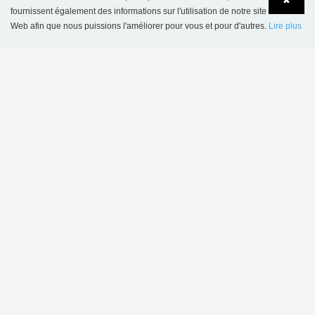
✖
fournissent également des informations sur l'utilisation de notre site
Web afin que nous puissions l'améliorer pour vous et pour d'autres.
Lire plus
Language
Login
Bibliothèque Kulturium Ishøj, Danemark