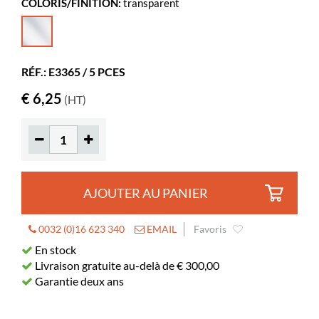
COLORIS/FINITION:
transparent
Longueur
200 mm
Hauteur
20 mm
Coloris
transparent
RÉF.: E3365 / 5 PCES
Matériaux
plastique
€ 6,25
(HT)
AJOUTER AU PANIER
0032 (0)16 623 340
EMAIL
Favoris
En stock
Livraison gratuite au-delà de € 300,00
Garantie deux ans