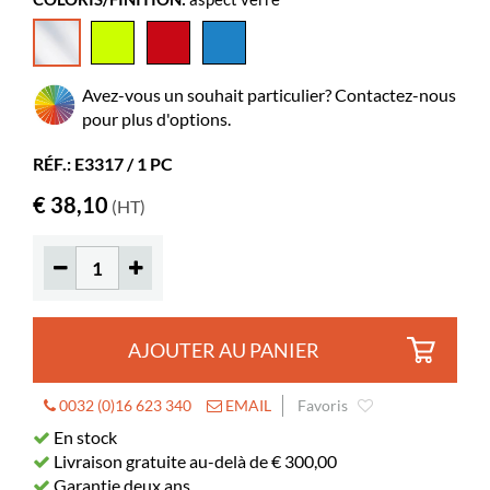
Largeur
63 mm
Profondeur
129 mm
Hauteur
239 mm
Avez-vous un souhait particulier? Contactez-nous
Coloris
aspect verre
pour plus d'options.
Matériaux
acrylique transparent, PMMA
RÉF.: E3317 / 1 PC
€ 38,10
(HT)
AJOUTER AU PANIER
0032 (0)16 623 340
EMAIL
Favoris
En stock
Livraison gratuite au-delà de € 300,00
Garantie deux ans