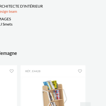
RCHITECTE D’INTÉRIEUR
esign team
MAGES
J Smets
Allemagne
RÉF.: E4428
RÉF.: E4