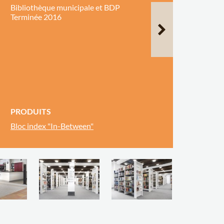
Bibliothèque municipale et BDP
Terminée 2016
PRODUITS
Bloc index "In-Between"