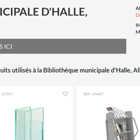
CIPALE D'HALLE,
A
D
I
M
 ICI
uits utilisés à la Bibliothèque municipale d'Halle, 
.: E3317
RÉF.: E4427