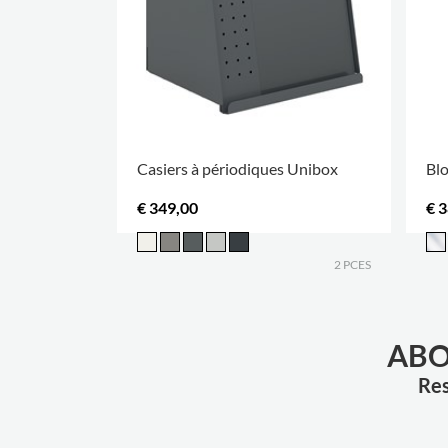
Casiers à périodiques Unibox
Blo
€ 349,00
€ 
2 PCES
ABO
Res