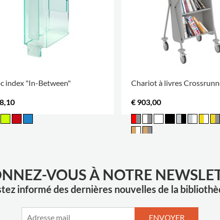
c index "In-Between"
Chariot à livres Crossrun
38,10
€ 903,00
NNEZ-VOUS À NOTRE NEWSLE
tez informé des dernières nouvelles de la biblioth
ENVOYER