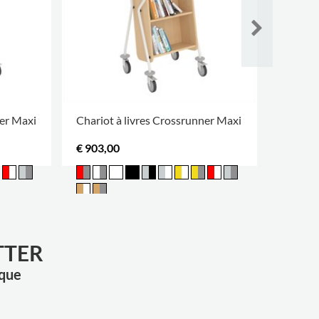
ner Maxi
Chariot à livres Crossrunner Maxi
Chariot
€ 903,00
€ 903,
TTER
èque