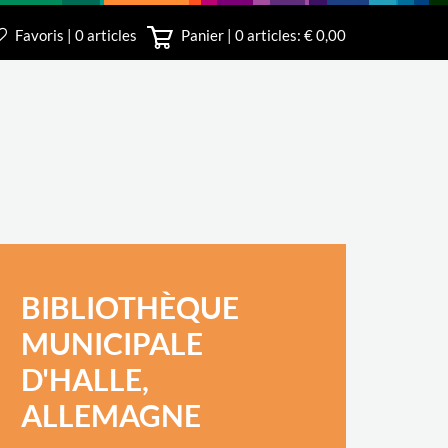
Favoris | 0 articles
Panier |
0
articles: € 0,00
le
3 340
BIBLIOTHÈQUE
MUNICIPALE
D'HALLE,
ALLEMAGNE