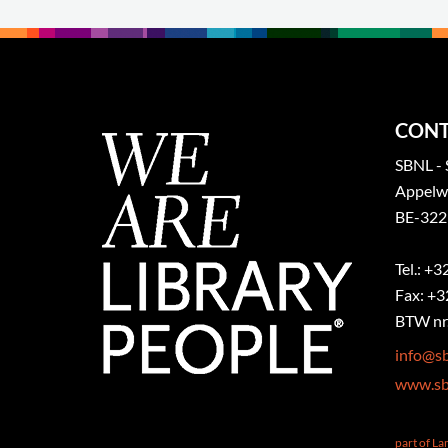
CONT
SBNL - 
Appelw
BE-322
Tel.: +
Fax: +3
BTW nr.
info@sb
www.sb
part of L