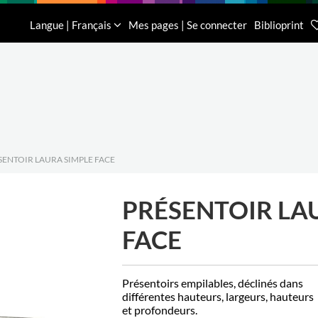
n
Downloads
L'entreprise
Contact
Langue | Français
Mes pages | Se connecter
Biblioprint
Service clientè
0032 (0)16 62
SENTOIR LAURA SIMPLE FACE
PRÉSENTOIR LA
FACE
Présentoirs empilables, déclinés dans
différentes hauteurs, largeurs, hauteurs
et profondeurs.