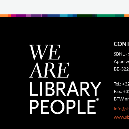
CONT
SBNL - 
Appelw
BE-322
Tel.: +
Fax: +3
BTW nr.
info@sb
www.sb