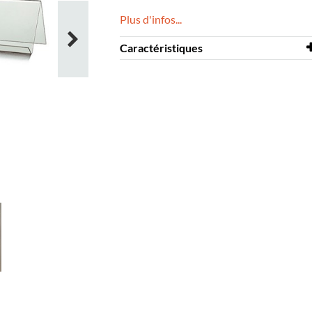
Plus d'infos...
Caractéristiques
Largeur
700 mm
Profondeur
180 mm
Hauteur
130 mm
Coloris
transparent
Matériaux
acrylique
transparent, PMMA
Profondeur
40 mm
d’exposition