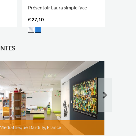
e
Présentoir Laura simple face
Présentoi
€ 27,10
€ 14,25
ANTES
Biblioth
Jean, Bel
Médiathèque Dardilly, France