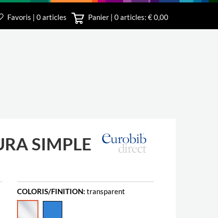
Favoris | 0 articles
Panier |
0
articles: € 0,00
le
3 340
URA SIMPLE
COLORIS/FINITION:
transparent