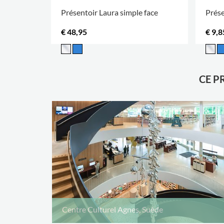
Présentoir Laura simple face
Prése
€ 48,95
€ 9,8
CE P
Centre Culturel Agnes, Suède