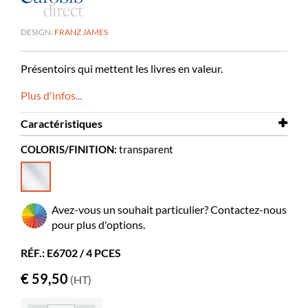
DESIGN:
FRANZ JAMES
Présentoirs qui mettent les livres en valeur.
Plus d'infos...
Caractéristiques
COLORIS/FINITION:
transparent
Largeur
500 mm
Profondeur
100 mm
Hauteur
172 mm
Avez-vous un souhait particulier? Contactez-nous
Coloris
transparent
pour plus d'options.
Matériaux
acrylique transparent,
RÉF.: E6702 / 4 PCES
PMMA
€ 59,50
(HT)
Livres plus grands
1-2
Livres standards
1-3