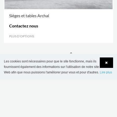
Sièges et tables Archal
Contactez nous
PLUS D'OPTIONS
.
CE PRODUIT APPARAÎT DANS LES
RÉFÉRENCES SUIVANTES
Les cookies sont nécessaires pour que le site fonctionne, mais ils
✖
fournissent également des informations sur l'utilisation de notre site
Web afin que nous puissions l'améliorer pour vous et pour d'autres.
Lire plus
Language
Login