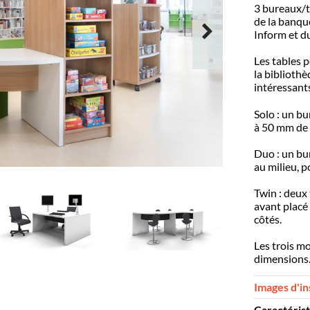
3 bureaux/ta
de la banqu
Inform et d
Les tables p
la bibliothè
intéressants
Solo : un b
à 50 mm de l
Duo : un bu
au milieu, p
Twin : deux
avant placé 
côtés.
Les trois m
dimensions
Images d'in
Caractéris