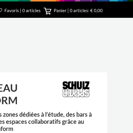
Favoris | 0 articles
Panier |
0
articles: € 0,00
le
3 340
EAU
ORM
 zones dédiées à l’étude, des bars à
es espaces collaboratifs grâce au
nform