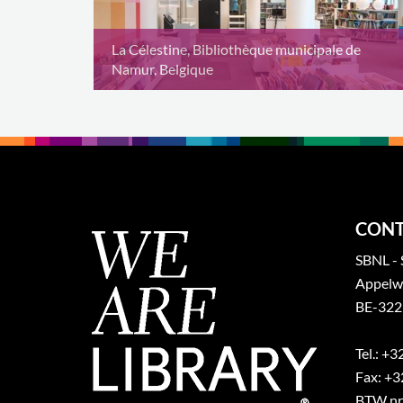
La Célestine, Bibliothèque municipale de
Namur, Belgique
CONT
SBNL - 
Appelw
BE-322
Tel.: +
Fax: +3
BTW nr.