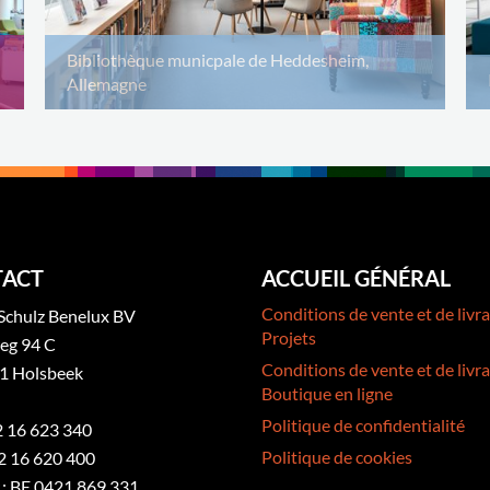
Bibliothèque municpale de Heddesheim,
Allemagne
ACT
ACCUEIL GÉNÉRAL
Conditions de vente et de livra
Schulz Benelux BV
Projets
eg 94 C
Conditions de vente et de livra
1 Holsbeek
Boutique en ligne
Politique de confidentialité
32 16 623 340
Politique de cookies
2 16 620 400
: BE 0421 869 331