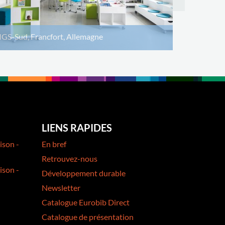
IGS-Sud, Francfort, Allemagne
LIENS RAPIDES
ison -
En bref
Retrouvez-nous
ison -
Développement durable
Newsletter
Catalogue Eurobib Direct
Catalogue de présentation