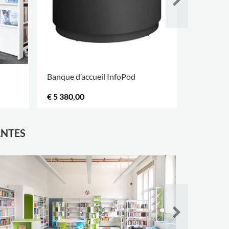
Banque d’accueil InfoPod
Banque d’
€ 5 380,00
€ 5 380,0
ANTES
Bibliothè