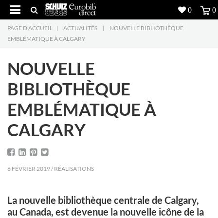
0
0
PAGE D'ACCUEIL
|
ACTUALITÉS
|
NOUVELLE BIBLIOTHÈQUE
Produits
5
EMBLÉMATIQUE À CALGARY
Réalisations
NOUVELLE
Inspiration
BIBLIOTHÈQUE
EMBLÉMATIQUE À
Downloads
CALGARY
L'entreprise
7
Contact
5
8 FÉVRIER 2019 / RÉALISATIONS
La nouvelle bibliothèque centrale de Calgary,
au Canada, est devenue la nouvelle icône de la