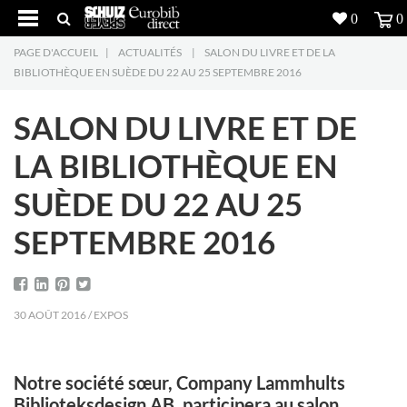
0
0
PAGE D'ACCUEIL
|
ACTUALITÉS
|
SALON DU LIVRE ET DE LA
Produits
5
BIBLIOTHÈQUE EN SUÈDE DU 22 AU 25 SEPTEMBRE 2016
Réalisations
SALON DU LIVRE ET DE
Inspiration
LA BIBLIOTHÈQUE EN
SUÈDE DU 22 AU 25
Downloads
SEPTEMBRE 2016
L'entreprise
7
Contact
5
30 AOÛT 2016 / EXPOS
Notre société sœur, Company Lammhults
Biblioteksdesign AB, participera au salon