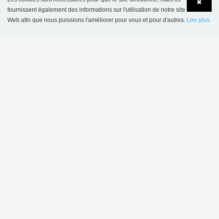
✖
SBNL - Schulz Benelux BV
fournissent également des informations sur l'utilisation de notre site
Appelweg 94 C
Web afin que nous puissions l'améliorer pour vous et pour d'autres.
Lire plus
Language
Login
BE-3221 Holsbeek
Tel.: +32 16 623 340
Fax: +32 16 620 400
BTW nr.: BE 0421 869 331
info@sbnl.be
www.sbnl.be
part of Lammhults Design Group
Copyright © 2017 Lammhults Design Group AB
ACCUEIL GÉNÉRAL
Conditions de vente et de livraison - Projets
Conditions de vente et de livraison - Boutique en ligne