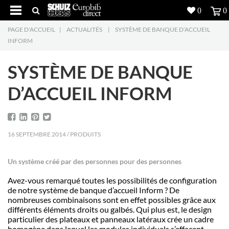
0
0
PAGE D'ACCUEIL
|
ACTUALITÉS
|
SYSTÈME DE BANQUE D’ACCUEIL
Produits
5
INFORM
Réalisations
SYSTÈME DE BANQUE
Inspiration
D’ACCUEIL INFORM
Downloads
16 SEPTEMBRE 2014 / PRODUITS
L'entreprise
7
Contact
5
Un système créé par des personnes pour des personnes
Avez-vous remarqué toutes les possibilités de configuration
de notre système de banque d’accueil Inform ?
De
nombreuses combinaisons sont en effet possibles grâce aux
différents éléments droits ou galbés.
Qui plus est, le design
particulier des plateaux et panneaux latéraux crée un cadre
homogène dans lequel les modules individuels s’effacent