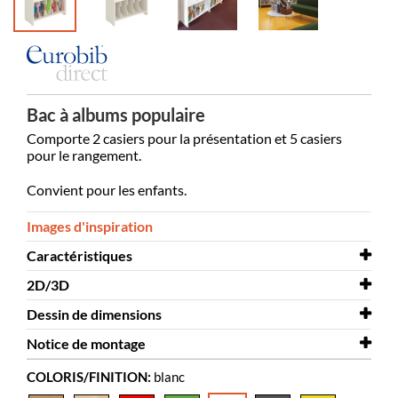
Bac à albums populaire
Comporte 2 casiers pour la présentation et 5 casiers
pour le rangement.
Convient pour les enfants.
Images d'inspiration
Caractéristiques
2D/3D
Largeur
911 mm
Dessin de dimensions
Profondeur
2D/3D
Petit Claus 2D.dwg
380 mm
Notice de montage
Hauteur
2D/3D
Dessin de dimensions
Petit Claus 3D.dwg
718 mm
Petit Claus
COLORIS/FINITION:
blanc
Coloris
Notice de montage
blanc
Petit Claus