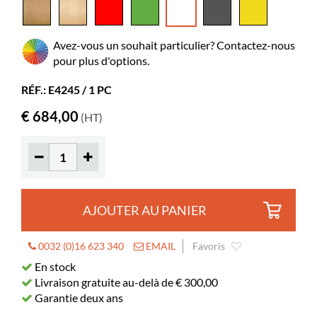
Matériaux
MDF peints
Montage à prévoir
oui
Avez-vous un souhait particulier? Contactez-nous
Pieds réglables
oui
pour plus d'options.
Couleurs des matériaux
NCS 0502-Y
RÉF.: E4245 / 1 PC
Compartiments
7
€ 684,00
(HT)
Roulettes
option possible
Hauteur suppl. avec roulettes
72 mm
Albums
65-145
AJOUTER AU PANIER
0032 (0)16 623 340
EMAIL
Favoris
En stock
Livraison gratuite au-delà de € 300,00
Garantie deux ans