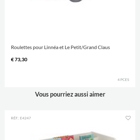
Roulettes pour Linnéa et Le Petit/Grand Claus
€ 73,30
.
4 PCES
Vous pourriez aussi aimer
RÉF.: E4247