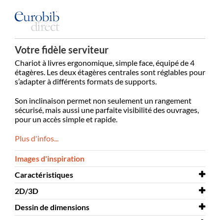
Votre fidèle serviteur
Chariot à livres ergonomique, simple face, équipé de 4
étagères. Les deux étagères centrales sont réglables pour
s’adapter à différents formats de supports.
Son inclinaison permet non seulement un rangement
sécurisé, mais aussi une parfaite visibilité des ouvrages,
pour un accès simple et rapide.
Plus d'infos...
Images d'inspiration
Caractéristiques
2D/3D
Largeur
573 mm
Dessin de dimensions
Profondeur
2D/3D
505 mm
Halland 3D.dwg