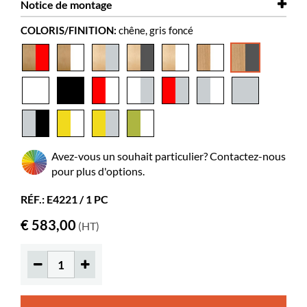
Notice de montage
Hauteur
Dessin de dimensions
1120 mm
Halland
COLORIS/FINITION:
chêne, gris foncé
Coloris
Notice de montage
chêne, gris foncé
Halland
Matériaux
panneaux de particules plaqué, acier
thermolaqué
Montage à
oui
prévoir
Albums
85-165
Livres
55-85
Avez-vous un souhait particulier? Contactez-nous
standards
pour plus d'options.
Roulettes
oui
RÉF.: E4221 / 1 PC
Diamètre
125 mm
€ 583,00
(HT)
Verrouillables
2
Profondeur
185 mm
utile
Longueur
421 mm