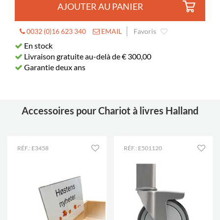
utile
AJOUTER AU PANIER
0032 (0)16 623 340
EMAIL
Favoris
En stock
Livraison gratuite au-delà de € 300,00
Garantie deux ans
Accessoires pour Chariot à livres Halland
RÉF.: E3458
RÉF.: E501120