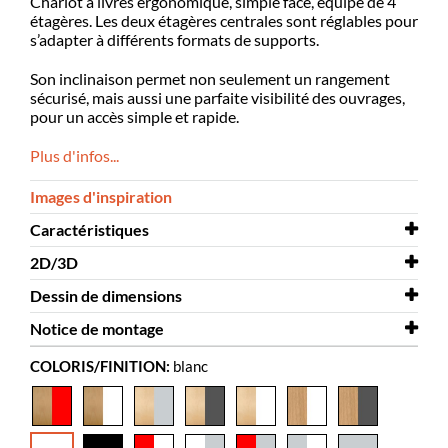
Chariot à livres ergonomique, simple face, équipé de 4
étagères. Les deux étagères centrales sont réglables pour
s’adapter à différents formats de supports.
Son inclinaison permet non seulement un rangement
sécurisé, mais aussi une parfaite visibilité des ouvrages,
pour un accès simple et rapide.
Plus d'infos...
Images d'inspiration
Caractéristiques
2D/3D
Largeur
573 mm
Dessin de dimensions
Profondeur
2D/3D
505 mm
Halland 3D.dwg
Notice de montage
Hauteur
Dessin de dimensions
1120 mm
Halland
COLORIS/FINITION:
blanc
Coloris
Notice de montage
blanc
Halland
Matériaux
panneaux de particules melaminé,
acier thermolaqué