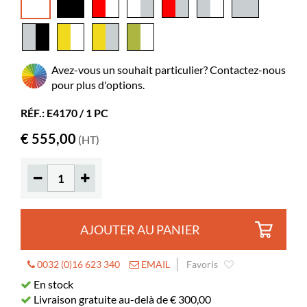
Montage à
oui
prévoir
Couleurs des
Novopan RY09 PE, RAL 9016
matériaux
Avez-vous un souhait particulier? Contactez-nous
Albums
85-165
pour plus d'options.
Livres standards
55-85
RÉF.: E4170 / 1 PC
Roulettes
oui
€ 555,00
(HT)
Diamètre
125 mm
Verrouillables
2
Profondeur
185 mm
utile
AJOUTER AU PANIER
Longueur utile
421 mm
0032 (0)16 623 340
EMAIL
Favoris
En stock
Livraison gratuite au-delà de € 300,00