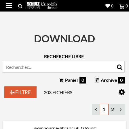
0
0
Produits
5
Réalisations
DOWNLOAD
Inspiration
RECHERCHE LIBRE
Downloads
L'entreprise
7
Panier
0
Archive
0
Contact
5
FILTRE
203 FICHIERS
1
2
wombourne-library_uk_006.jpg