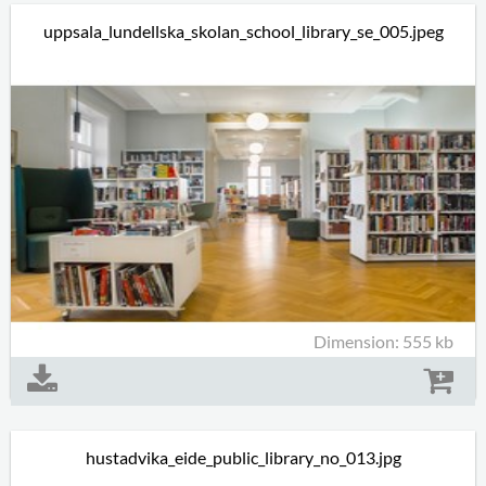
uppsala_lundellska_skolan_school_library_se_005.jpeg
Dimension: 555 kb
hustadvika_eide_public_library_no_013.jpg