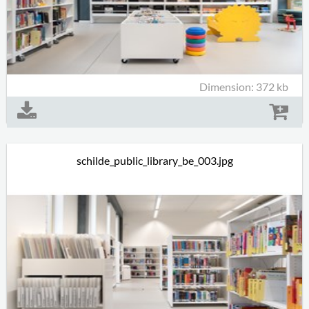
Dimension: 372 kb
schilde_public_library_be_003.jpg