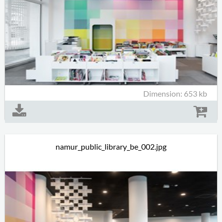
Dimension: 653 kb
namur_public_library_be_002.jpg