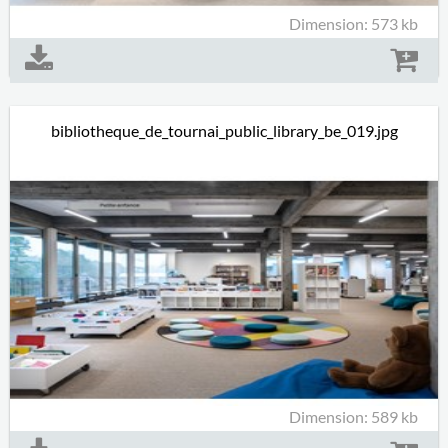
Dimension: 573 kb
bibliotheque_de_tournai_public_library_be_019.jpg
Dimension: 589 kb