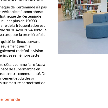
h
è
que de Kerteminde n
’
a pas
e véritable métamorphose.
lioth
è
que de Kerteminde
ueillant plus de 10 000
ire de la fréquentation est
elle du 30 avril 2024, lorsque
vertes pour la premi
è
re fois.
quitté les lieux, ouvrant
n seulement permis
également redéfini la vision
té
rim, se rem
émore cette
, c’était comme faire face à
espace de supermarché en
ns de notre communauté. De
gencement et du design
es sur mesure permettant de
 Kerteminde