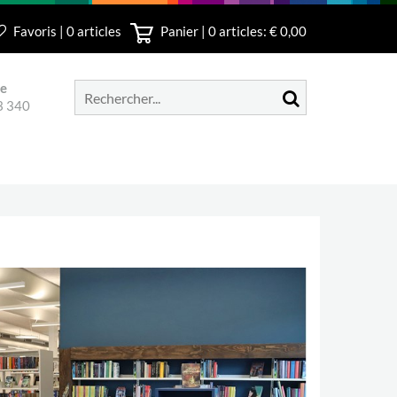
Favoris | 0 articles
Panier |
0
articles: € 0,00
le
3 340