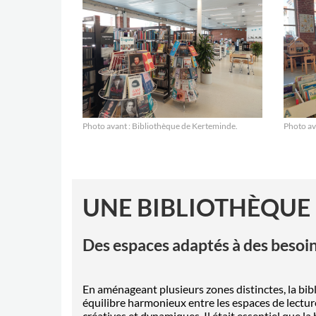
Photo avant : Biblioth
èque de Kerteminde.
Photo ava
UNE BIBLIOTHÈQUE
Des espaces adaptés à des besoin
En aménageant plusieurs zones distinctes, la bib
équilibre harmonieux entre les espaces de lecture
créatives et dynamiques. Il était essentiel que la 