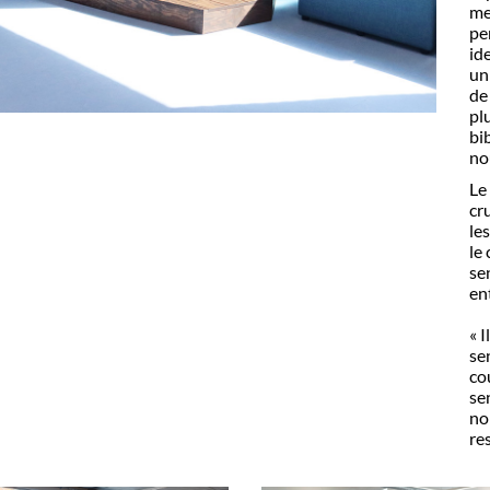
me
pe
id
un
de
pl
bi
no
Le
cr
le
le
se
en
«
I
se
cou
se
no
re