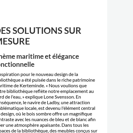
ES SOLUTIONS SUR
MESURE
hème maritime et élégance
onctionnelle
inspiration pour le nouveau design de la
blioth
è
que
a été puisée dans le riche patrimoine
ritime de Kerteminde. « Nous voulions que
tre biblioth
è
que refl
è
te notre emplacement au
rd de l'eau,
»
explique Lone Svensson. En
nséquence, le navire de Ladby, une attraction
blématique locale, est devenu l'élément central
 design, o
ù
le bois sombre offre un magnifique
ntraste avec les nuances de bleu et de blanc afin
éer une atmosph
è
re apaisante. Dans tous les
paces de la bibliothèque, des meubles conçus sur