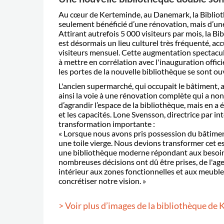
Au cœur de Kerteminde, au Danemark, la Bibliot
seulement béné
fici
é d
’
une rénovation, mais d
’
un
Attirant autrefois 5 000 visiteurs par mois, la Bib
est désormais un lieu culturel tr
è
s fréquenté, acc
visiteurs mensuel. Cette augmentation spectacula
à mettre en corrélation avec l'inauguration offici
les portes de la nouvelle biblioth
è
que se sont ou
L'ancien supermarché, qui occupait le bâtiment, a 
ainsi la voie à une rénovation compl
è
te qui a no
d’
agrandi
r l
’
espace de la biblioth
è
que, mais en a 
et les capacités. Lone Svensson, directrice par in
transformation importante :
«
Lorsque nous avons pris possession du bâtiment
une toile vierge. Nous devions transformer cet 
une biblioth
è
que moderne répondant aux besoi
nombreuses décisions ont dû être prises, de l'a
intérieur aux zones fonctionnelles et aux meubl
concrétiser notre vision.
»
>
Voir plus d’images de la bibliothèque de