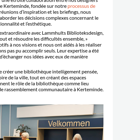
e Kerteminde, fondée sur notre
processus de
 réunions d
’
inspiration et les briefings, nous
 aborder les décisions complexes concernant le
ionnalité et l’esthétique.
extraordinaire avec Lammhults Biblioteksdesign,
out et résoudre les difficultés ensemble,
»
ptifs à nos visions et nous ont aidés à les réaliser
ons pas pu accomplir seuls. Leur expertise a été
nt d’échanger nos idées avec eux de manière
e créer une biblioth
è
que inteliigement pensé
e,
toire de la ville, tout en créant des espaces
ent le rôle de la biblioth
è
que comme lieu
t de rassemblement communautaire à Kerteminde.