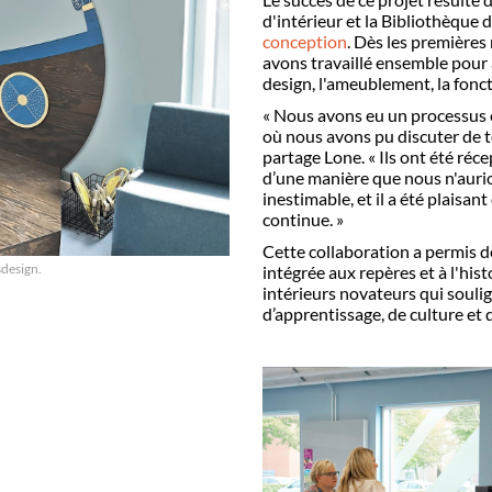
d'intérieur et la Biblioth
è
que d
conception
. D
è
s les premi
è
res
avons travaillé ensemble pour
design, l'ameublement, la fonct
« Nous avons eu un processus 
o
ù
nous avons pu discuter de t
partage Lone.
« Ils ont été réce
d’une mani
è
re que nous n'auri
inestimable, et il a été plaisa
continue.
»
Cette collaboration a permis d
sdesign.
int
égrée aux rep
è
res et à l'his
intérieurs novateurs qui soulign
d
’
apprentissage, de culture e