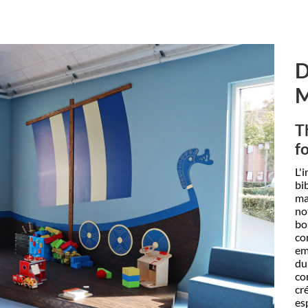
D
T
f
L'
bi
ma
no
bo
co
em
du
co
cr
es