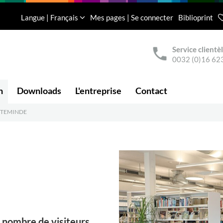
Langue | Français
Mes pages | Se connecter
Biblioprint
Service clientè
0032 (0)16 62
n
Downloads
L'entreprise
Contact
RTEMINDE
 nombre de visiteurs