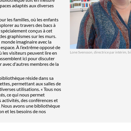
espaces adaptés aux diverses
ur les familles, o
ù
les enfants
xplorer au travers des bacs à
e spécialement conçus à cet
 des graphismes sur les murs.
n monde imaginaire avec la
 espace. À l’extrême opposé de
Lone Svensson,
directrice par inté
rim, b
ù
les visiteurs peuvent lire en
 rassemblent ici pour discuter
r avec d'autres membres de la
biblioth
è
que r
éside dans sa
lettes, permettant aux salles de
verses utilisations. « Tous nos
és, ce qui nous permet
 activités, des conférences et
. Nous avons une biblioth
è
que
on et les besoins de nos