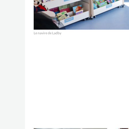
L
e navire de Ladby