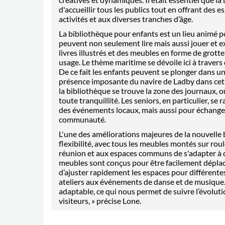
d'accueillir tous les publics tout en offrant des 
activités et aux diverses tranches d’âge.
La bibliothè
que pour enfants est un lieu animé po
peuvent non seulement lire mais aussi jouer et e
livres illustrés et des meubles en forme de grott
usage. Le th
è
me maritime se dévoile ici à travers
De ce fait les enfants peuvent se plonger dans u
présence imposante du navire de Ladby dans cet
la biblioth
è
que se trouve la zone des journaux, o
toute tranquillité. Les seniors, en particulier, se
des événements locaux, mais aussi pour échange
communauté
.
L'une des améliorations majeures de la nouvelle 
flexibilité, avec tous les meubles montés sur rou
réunion et aux espaces communs de s'adapter à di
meubles sont conçus pour être facilement déplac
d
’
ajuster rapidement les espaces pour différentes
ateliers aux événements de danse et de musique
adaptable, ce qui nous permet de suivre l’évoluti
visiteurs,
»
pré
cise Lone.