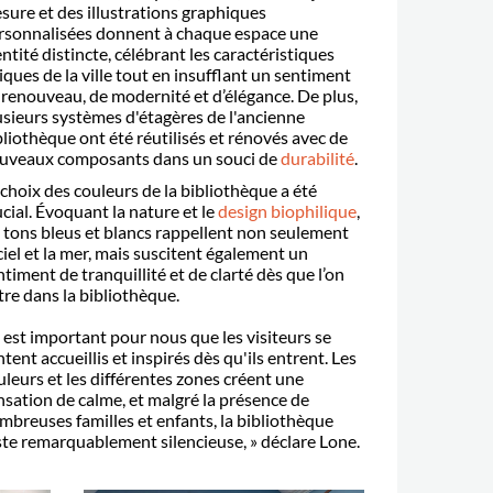
sure et des illustrations graphiques
rsonnalisées donnent à chaque espace une
entité distincte, célébrant les caractéristiques
iques de la ville tout en insufflant un sentiment
 renouveau, de modernité et d’élégance. De plus,
usieurs syst
è
mes d'étag
è
res de l'ancienne
blioth
è
que ont été réutilisés et rénovés avec de
uveaux composants dans un souci de
durabilité
.
 choix des couleurs de la biblioth
è
que a
été
ucial.
Évoquant la nature et le
design biophilique
,
s tons bleus et blancs rappellent non seulement
 ciel et la mer, mais suscitent également un
ntiment de tranquillité et de clarté d
è
s que l
’
on
tre dans la biblioth
è
que.
l est important pour nous que les visiteurs se
ntent accueillis et inspirés d
è
s qu'ils entrent. Les
leurs et les diffé
rentes zones cr
éent une
nsation de calme, et malgré
la pr
ésence de
mbreuses familles et enfants, la biblioth
è
que
ste remarquablement silencieuse,
»
dé
clare Lone.