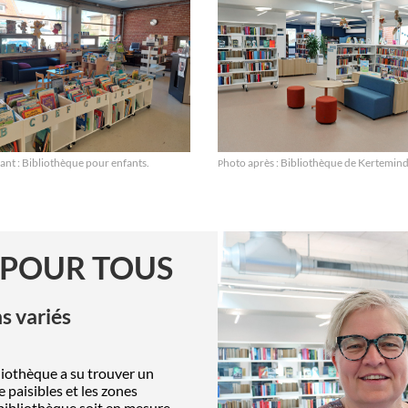
nt : Biblioth
èque pour enfants.
hoto après : Bibliothèque de Kertemind
P
 POUR TOUS
s variés
lioth
è
que a su trouver un
 paisibles et les zones
biblioth
è
que soit en mesure