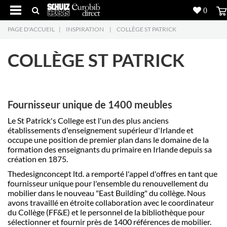
0
PAGE D'ACCUEIL
|
INSPIRATION
|
COLLÈGE ST PATRICK
Produits
5
COLLÈGE ST PATRICK
Réalisations
Inspiration
Fournisseur unique de 1400 meubles
Downloads
Le St Patrick's College est l'un des plus anciens
établissements d'enseignement supérieur d'Irlande et
L'entreprise
7
occupe une position de premier plan dans le domaine de la
formation des enseignants du primaire en Irlande depuis sa
création en 1875.
Contact
5
Thedesignconcept ltd. a remporté l'appel d'offres en tant que
fournisseur unique pour l'ensemble du renouvellement du
mobilier dans le nouveau "East Building" du collège. Nous
avons travaillé en étroite collaboration avec le coordinateur
du Collège (FF&E) et le personnel de la bibliothèque pour
sélectionner et fournir près de 1400 références de mobilier.