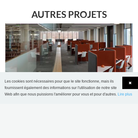
AUTRES PROJETS
Les cookies sont nécessaires pour que le site fonctionne, mais ils
✖
fournissent également des informations sur l'utilisation de notre site
Bibliothèque de l'université Bedfordshire, Royaume-
Web afin que nous puissions l'améliorer pour vous et pour d'autres.
Lire plus
Language
Login
Uni