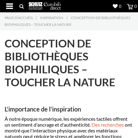
0
0
PAGE D'ACCUEIL
|
INSPIRATION
|
CONCEPTION DE BIBLIOTHÈQUES
Produits
5
BIOPHILIQUES – TOUCHER LA NATURE
Réalisations
CONCEPTION DE
Inspiration
BIBLIOTHÈQUES
BIOPHILIQUES –
Downloads
TOUCHER LA NATURE
L'entreprise
7
Contact
5
L'importance de l’inspiration
À notre époque numérique, les expériences tactiles offrent
un sentiment d'ancrage et d'authenticité.
Des recherches
ont
montré que l'interaction physique avec des matériaux
naturels peut réduire le stress et améliorer les fonctions