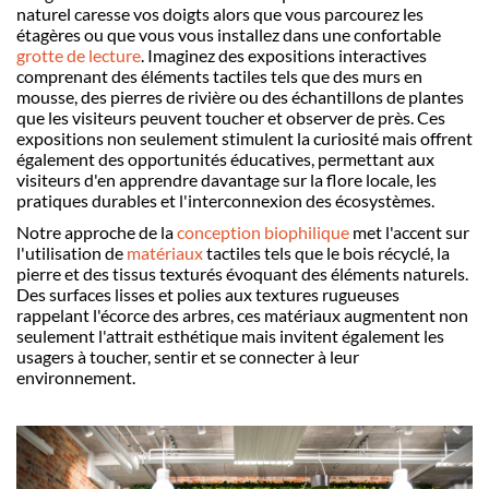
naturel caresse vos doigts alors que vous parcourez les
étag
è
res ou que vous vous installez dans une confortable
grotte de lecture
. Imaginez des expositions interactives
comprenant des éléments tactiles tels que des murs en
mousse, des pierres de rivi
è
re ou des échantillons de plantes
que les visiteurs peuvent toucher et observer de pr
è
s.
Ces
expositions non seulement stimulent la curiosité mais offrent
également des opportunités éducatives, permettant aux
visiteurs d'en apprendre davantage sur la flore locale, les
pratiques durables et l'interconnexion des écosyst
è
mes.
Notre approche de la
conception biophilique
met l'accent sur
l'utilisation de
matériaux
tactiles tels que le bois ré
cyclé
, la
pierre et des tissus texturés évoquant des éléments naturels.
Des surfaces lisses et polies aux textures rugueuses
rappelant l'écorce des arbres, ces matériaux augmentent non
seulement l'attrait esthétique mais invitent également les
usagers à toucher, sentir et se connecter à leur
environnement.