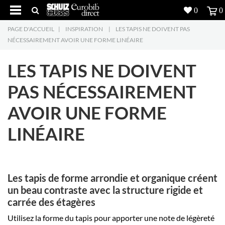
0
0
PAGE D'ACCUEIL
|
INSPIRATION
|
LES TAPIS NE DOIVENT PAS
Produits
5
NÉCESSAIREMENT AVOIR UNE FORME LINÉAIRE
Réalisations
LES TAPIS NE DOIVENT
Inspiration
PAS NÉCESSAIREMENT
AVOIR UNE FORME
Downloads
LINÉAIRE
L'entreprise
7
Contact
5
Les tapis de forme arrondie et organique créent
un beau contraste avec la structure rigide et
carrée des étagères
Utilisez la forme du tapis pour apporter une note de légèreté