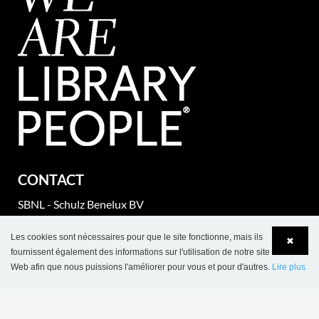
CONTACT
SBNL - Schulz Benelux BV
Appelweg 94 C
Les cookies sont nécessaires pour que le site fonctionne, mais ils
BE-3221 Holsbeek
✖
fournissent également des informations sur l'utilisation de notre site
Web afin que nous puissions l'améliorer pour vous et pour d'autres.
Lire plus
Tel.: +32 16 623 340
Language
Login
Fax: +32 16 620 400
BTW nr.: BE 0421 869 331