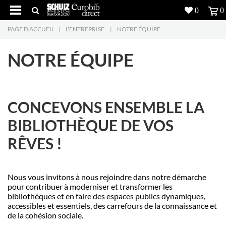
0
0
PAGE D'ACCUEIL
|
L'ENTREPRISE
|
NOTRE ÉQUIPE
Produits
5
NOTRE ÉQUIPE
Réalisations
Inspiration
CONCEVONS ENSEMBLE LA
Downloads
BIBLIOTHÈQUE DE VOS
L'entreprise
7
RÊVES !
Contact
5
Nous vous invitons à nous rejoindre dans notre démarche
pour contribuer à moderniser et transformer les
bibliothèques et en faire des espaces publics dynamiques,
accessibles et essentiels, des carrefours de la connaissance et
de la cohésion sociale.