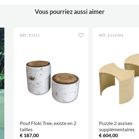
Coloris
liège
Vous pourriez aussi aimer
Matériaux
liège
RÉF.: E5111
RÉF.: E151391
Pouf Floki Tree, existe en 2
Puzzle 2 assises
tailles
supplémentaires
€ 187,00
€ 604,00