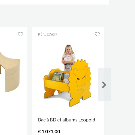
RÉF.: E7657
RÉF.: E4020
Bac à BD et albums Leopold
Coussins 
€ 1 071,00
€ 47,50