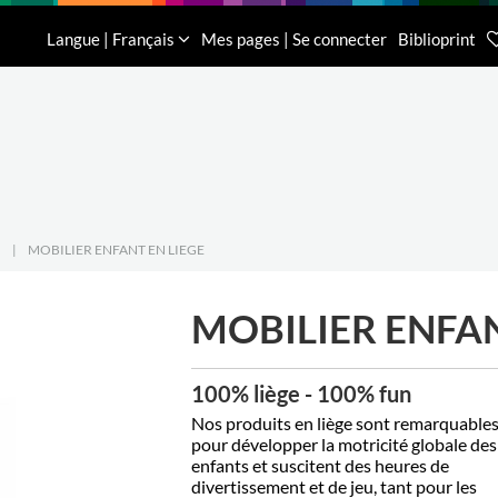
n
Downloads
L'entreprise
Contact
Langue | Français
Mes pages | Se connecter
Biblioprint
Service clientè
0032 (0)16 62
|
MOBILIER ENFANT EN LIEGE
MOBILIER ENFAN
100% liège - 100% fun
Nos produits en liège sont remarquable
pour développer la motricité globale des
enfants et suscitent des heures de
divertissement et de jeu, tant pour les