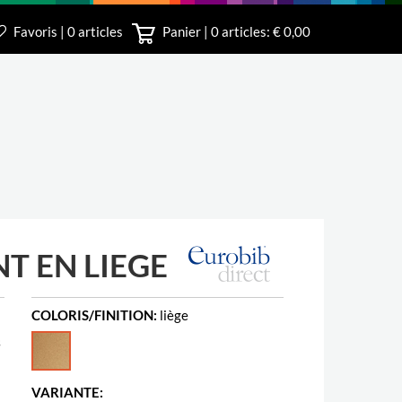
Favoris | 0 articles
Panier |
0
articles: € 0,00
le
3 340
T EN LIEGE
COLORIS/FINITION:
liège
s
VARIANTE: