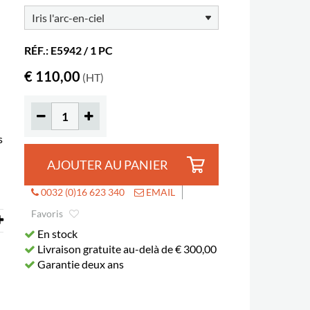
RÉF.: E5942 / 1 PC
€ 110,00
(HT)
s
AJOUTER AU PANIER
0032 (0)16 623 340
EMAIL
Favoris
En stock
Livraison gratuite au-delà de € 300,00
Garantie deux ans