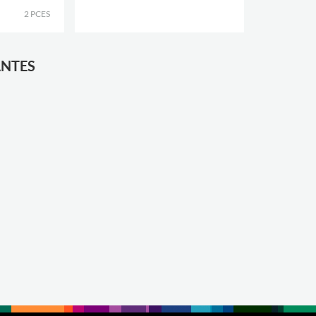
2 PCES
.
ANTES