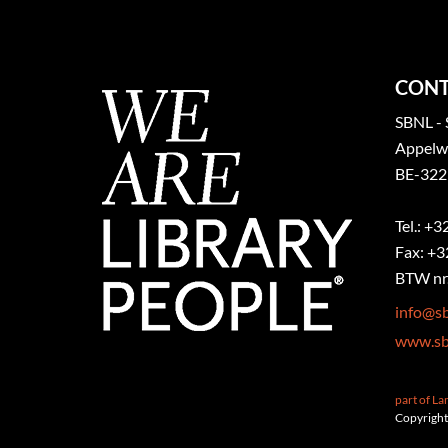
CONT
SBNL - 
Appelw
BE-322
Tel.: +
Fax: +3
BTW nr.
info@sb
www.sb
part of L
Copyright