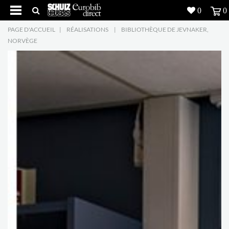
0
0
PAGE D'ACCUEIL
|
RÉALISATIONS
|
BIBLIOTHÈQUE DE JEVNAKER,
Produits
5
NORVÈGE
Réalisations
Inspiration
Downloads
L'entreprise
7
Contact
5