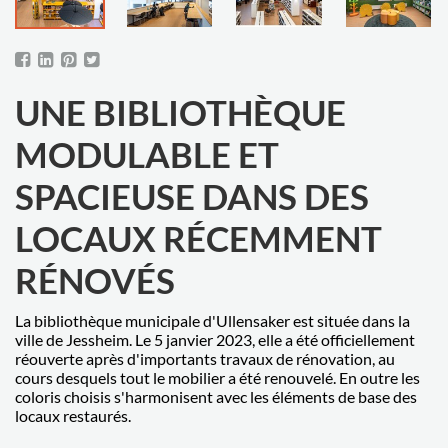
UNE BIBLIOTHÈQUE
MODULABLE ET
SPACIEUSE DANS DES
LOCAUX RÉCEMMENT
RÉNOVÉS
La bibliothèque municipale d'Ullensaker est située dans la
ville de Jessheim. Le 5 janvier 2023, elle a été officiellement
réouverte après d'importants travaux de rénovation, au
cours desquels tout le mobilier a été renouvelé. En outre les
coloris choisis s'harmonisent avec les éléments de base des
locaux restaurés.