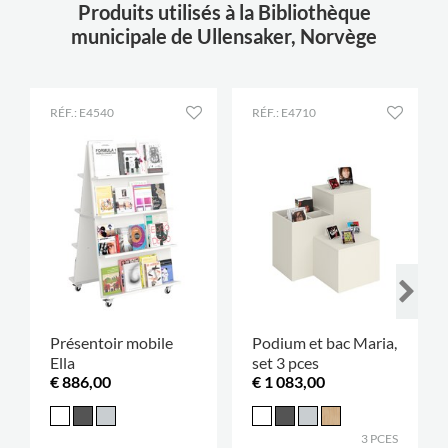
Produits utilisés à la Bibliothèque
municipale de Ullensaker, Norvège
RÉF.: E4540
RÉF.: E4710
Présentoir mobile
Podium et bac Maria,
Ella
set 3 pces
€ 886,00
€ 1 083,00
3 PCES