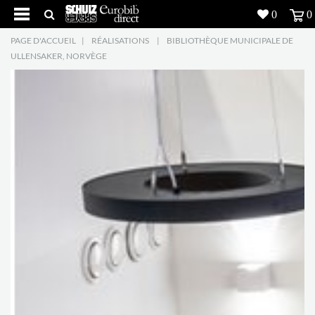
0
0
PAGE D'ACCUEIL
|
RÉALISATIONS
|
BIBLIOTHÈQUE MUNICIPALE DE
Produits
5
ULLENSAKER, NORVÈGE
Réalisations
Inspiration
Downloads
L'entreprise
7
Contact
5