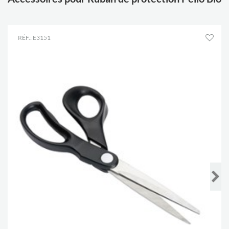
RÉF.: E3151