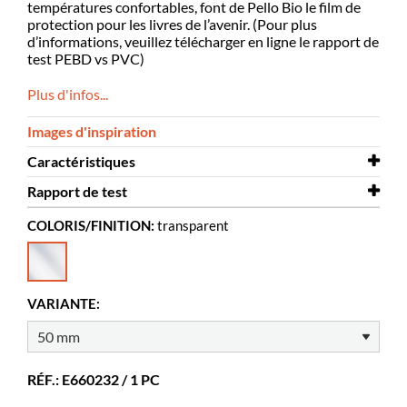
températures confortables, font de Pello Bio le film de
protection pour les livres de l’avenir. (Pour plus
d’informations, veuillez télécharger en ligne le rapport de
test PEBD vs PVC)
Plus d'infos...
Images d'inspiration
Caractéristiques
Rapport de test
Longueur
25 m
COLORIS/FINITION:
transparent
Largeur
Rapport de test
50 mm
Pello Bio
Coloris
transparent
Matériaux
Bioplastique, LDPE
VARIANTE:
Repositionnable
limité
Épaisseur
90 μm
RÉF.: E660232 / 1 PC