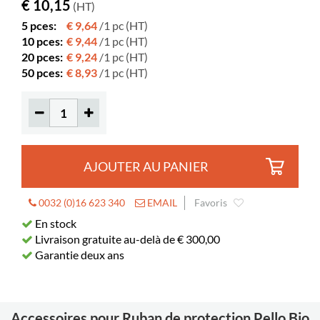
€ 10,15
(HT)
5 pces:
€ 9,64
/1 pc (HT)
10 pces:
€ 9,44
/1 pc (HT)
20 pces:
€ 9,24
/1 pc (HT)
50 pces:
€ 8,93
/1 pc (HT)
AJOUTER AU PANIER
0032 (0)16 623 340
EMAIL
Favoris
En stock
Livraison gratuite au-delà de € 300,00
Garantie deux ans
Accessoires pour Ruban de protection Pello Bio