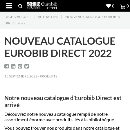
0
0
PAGE D'ACCUEIL
|
ACTUALITÉS
|
NOUVEAU CATALOGUE EUROBIB
Produits
5
DIRECT 2022
Réalisations
NOUVEAU CATALOGUE
Inspiration
EUROBIB DIRECT 2022
Downloads
15 SEPTEMBRE 2022 / PRODUITS
L'entreprise
7
Contact
5
Notre nouveau catalogue d’Eurobib Direct est
arrivé
Découvrez notre nouveau catalogue rempli de notre
assortiment énorme avec produits liés à la bibliothèque.
Vous pouvez trouver nos produits dans notre catalogue et