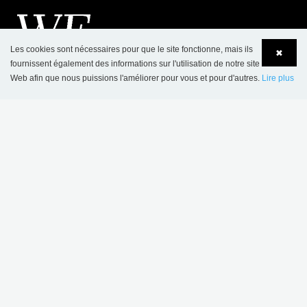
Les cookies sont nécessaires pour que le site fonctionne, mais ils
✖
fournissent également des informations sur l'utilisation de notre site
Web afin que nous puissions l'améliorer pour vous et pour d'autres.
Lire plus
Language
Login
CONTACT
SBNL - Schulz Benelux BV
Appelweg 94 C
BE-3221 Holsbeek
Tel.: +32 16 623 340