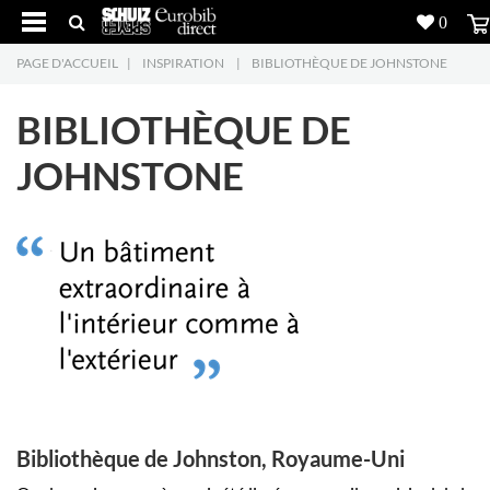
0
PAGE D'ACCUEIL
|
INSPIRATION
|
BIBLIOTHÈQUE DE JOHNSTONE
Produits
5
BIBLIOTHÈQUE DE
Réalisations
JOHNSTONE
Inspiration
Downloads
L'entreprise
7
Contact
5
Bibliothèque de Johnston, Royaume-Uni