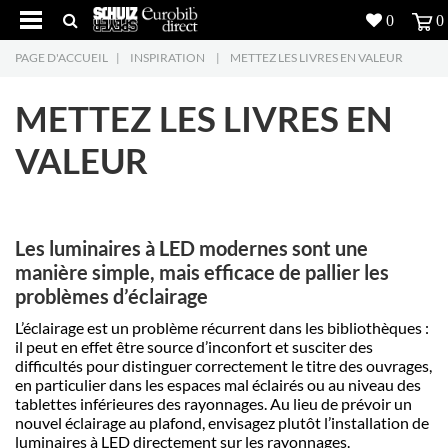
0
0
PAGE D'ACCUEIL
|
INSPIRATION
|
METTEZ LES LIVRES EN VALEUR
Produits
5
METTEZ LES LIVRES EN
Réalisations
VALEUR
Inspiration
Downloads
Les luminaires à LED modernes sont une
L'entreprise
7
manière simple, mais efficace de pallier les
problèmes d’éclairage
Contact
5
L’éclairage est un problème récurrent dans les bibliothèques :
il peut en effet être source d’inconfort et susciter des
difficultés pour distinguer correctement le titre des ouvrages,
en particulier dans les espaces mal éclairés ou au niveau des
tablettes inférieures des rayonnages. Au lieu de prévoir un
nouvel éclairage au plafond, envisagez plutôt l’installation de
luminaires à LED directement sur les rayonnages.