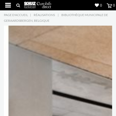
0
0
PAGE D'ACCUEIL
|
RÉALISATIONS
|
BIBLIOTHÈQUE MUNICIPALE DE
Produits
5
GERAARDSBERGEN, BELGIQUE
Réalisations
Inspiration
Downloads
L'entreprise
7
Contact
5