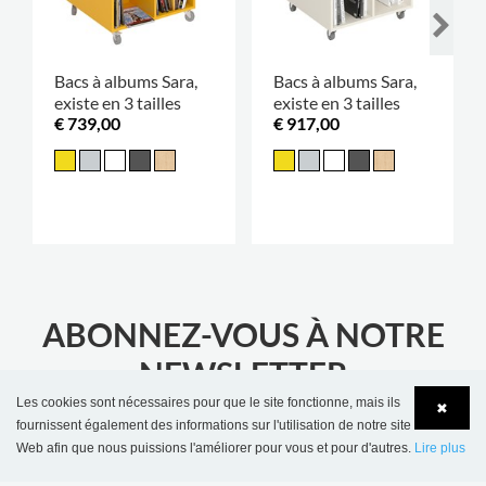
Bacs à albums Sara,
Bacs à albums Sara,
existe en 3 tailles
existe en 3 tailles
€ 739,00
€ 917,00
ABONNEZ-VOUS À NOTRE
NEWSLETTER
Restez informé des dernières nouvelles de la
Les cookies sont nécessaires pour que le site fonctionne, mais ils
✖
fournissent également des informations sur l'utilisation de notre site
bibliothèque
Web afin que nous puissions l'améliorer pour vous et pour d'autres.
Lire plus
Language
Login