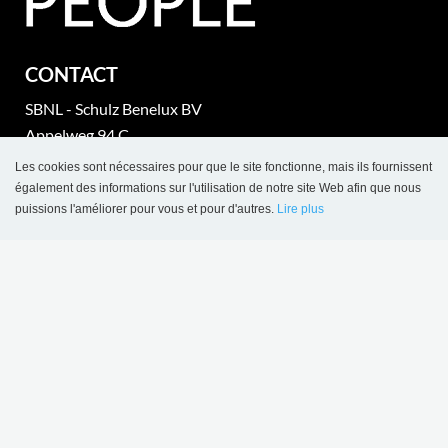
CONTACT
SBNL - Schulz Benelux BV
Appelweg 94 C
BE-3221 Holsbeek
Les cookies sont nécessaires pour que le site fonctionne, mais ils fournissent
également des informations sur l'utilisation de notre site Web afin que nous
puissions l'améliorer pour vous et pour d'autres.
Lire plus
Tel.: +32 16 623 340
Language
Login
Fax: +32 16 620 400
BTW nr.: BE 0421 869 331
info@sbnl.be
www.sbnl.be
part of Lammhults Design Group
Copyright © 2017 Lammhults Design Group AB