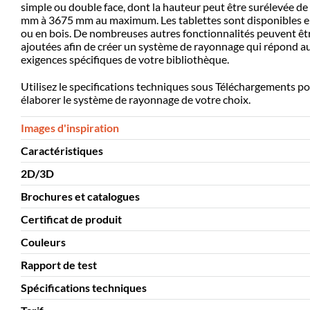
simple ou double face, dont la hauteur peut être surélevée d
mm à 3675 mm au maximum.
Les tablettes sont disponibles 
ou en bois. De nombreuses autres fonctionnalités peuvent êt
ajoutées afin de créer un système de rayonnage qui répond a
exigences spécifiques de votre bibliothèque.
Utilisez le specifications techniques sous Téléchargements p
élaborer le système de rayonnage de votre choix.
Images d'inspiration
Caractéristiques
2D/3D
Montage à
oui
prévoir
Brochures et catalogues
2D/3D
Rayonnage 
Matériaux
acier thermolaqué
Certificat de produit
Brochures et catalogues
Rayonnage 
Construction
échelle d'acier - tubes carrés
Couleurs
Certificat de produit
GS de TÜV - Rayonnage
Éléments de
cadre métallique, panneau de fond en bois
Rapport de test
Couleurs
Steel colours 
liason
Spécifications techniques
Rapport de test
TÜV - Rayonnage 
Panneau
panneaux d’extrémité en bois, cadre en bois